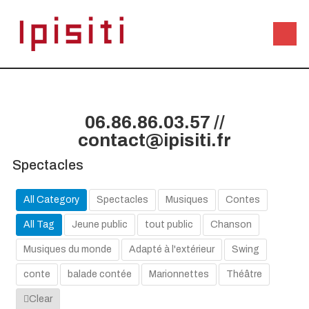
06.86.86.03.57 //
contact@ipisiti.fr
Spectacles
All Category
Spectacles
Musiques
Contes
All Tag
Jeune public
tout public
Chanson
Musiques du monde
Adapté à l'extérieur
Swing
conte
balade contée
Marionnettes
Théâtre
Clear