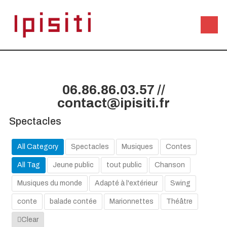
06.86.86.03.57 //
contact@ipisiti.fr
Spectacles
All Category
Spectacles
Musiques
Contes
All Tag
Jeune public
tout public
Chanson
Musiques du monde
Adapté à l'extérieur
Swing
conte
balade contée
Marionnettes
Théâtre
Clear